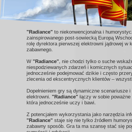
"Radiance"
to niekonwencjonalna i humorystycz
zainspirowanego post-sowiecką Europą Wschodni
rolę dyrektora pierwszej elektrowni jądrowej w 
zabawnego.
W
"Radiance"
, nie chodzi tylko o suche wskaź
niespodziewanych zdarzeń i komicznych sytuac
jednocześnie podejmować dzikie i często przer
zlecenia od ekscentrycznych klientów – wszys
Dopełnieniem gry są dynamiczne scenariusze i p
elektrowni.
"Radiance"
łączy w sobie poważne t
która jednocześnie uczy i bawi.
Z potencjałem wykorzystania jako narzędzia in
"Radiance"
staje się nie tylko źródłem humorys
zabawny sposób. Gra ta ma szansę stać się po